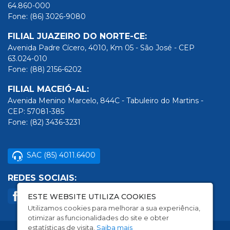
64.860-000
Fone: (86) 3026-9080
FILIAL JUAZEIRO DO NORTE-CE:
Avenida Padre Cícero, 4010, Km 05 - São José - CEP
63.024-010
Fone: (88) 2156-6202
FILIAL MACEIÓ-AL:
Avenida Menino Marcelo, 844C - Tabuleiro do Martins -
CEP: 57081-385
Fone: (82) 3436-3231
SAC (85) 4011.6400
REDES SOCIAIS:
ESTE WEBSITE UTILIZA COOKIES
Utilizamos cookies para melhorar a sua experiência,
otimizar as funcionalidades do site e obter
estatísticas de visita.
Saiba mais