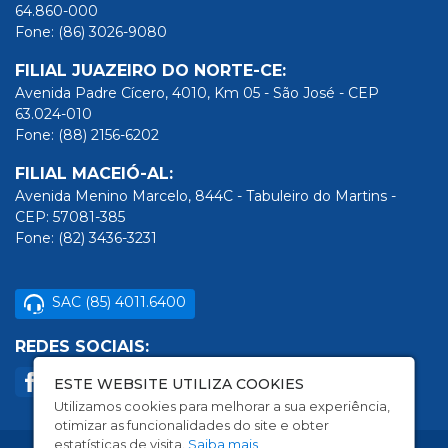
64.860-000
Fone: (86) 3026-9080
FILIAL JUAZEIRO DO NORTE-CE:
Avenida Padre Cícero, 4010, Km 05 - São José - CEP
63.024-010
Fone: (88) 2156-6202
FILIAL MACEIÓ-AL:
Avenida Menino Marcelo, 844C - Tabuleiro do Martins -
CEP: 57081-385
Fone: (82) 3436-3231
SAC (85) 4011.6400
REDES SOCIAIS:
ESTE WEBSITE UTILIZA COOKIES
Utilizamos cookies para melhorar a sua experiência,
otimizar as funcionalidades do site e obter
estatísticas de visita.
Saiba mais